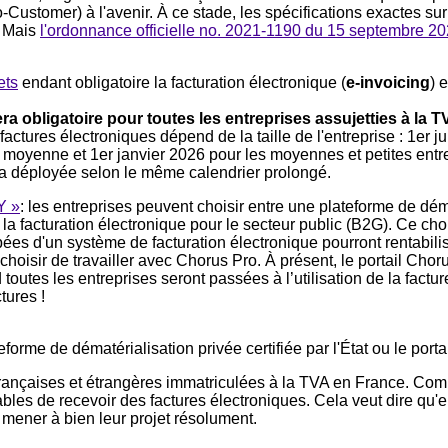
Customer) à l'avenir. À ce stade, les spécifications exactes su
. Mais
l'ordonnance officielle no. 2021-1190 du 15 septembre 2
ets
endant obligatoire la facturation électronique (
e-invoicing
) 
a obligatoire pour toutes les entreprises assujetties à la TVA
ctures électroniques dépend de la taille de l'entreprise : 1er ju
le moyenne et 1er janvier 2026 pour les moyennes et petites entre
a déployée selon le même calendrier prolongé.
Y »
: les entreprises peuvent choisir entre une plateforme de déma
jà la facturation électronique pour le secteur public (B2G). Ce ch
ées d'un système de facturation électronique pourront rentabilis
 choisir de travailler avec Chorus Pro. À présent, le portail Cho
 toutes les entreprises seront passées à l’utilisation de la factu
tures !
orme de dématérialisation privée certifiée par l'État ou le portai
françaises et étrangères immatriculées à la TVA en France. Com
pables de recevoir des factures électroniques. Cela veut dire qu'
t mener à bien leur projet résolument.