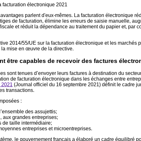
 facturation électronique 2021
 avantages parlent d'eux-mêmes. La facturation électronique ré
itiges de facturation, élimine les erreurs de saisie manuelle, augm
cale et réduit la dépendance au traitement du papier et, par co
ive 2014/55/UE sur la facturation électronique et les marchés p
 la mise en œuvre de la directive.
nt être capables de recevoir des factures électro
ses sont tenues d’envoyer leurs factures à destination du secteur
gation de facturation électronique dans les échanges entre entrep
e 2021
(Journal officiel du 16 septembre 2021) définit le cadre ju
es transactions.
imposées :
 l’ensemble des assujettis;
n, aux grandes entreprises;
de taille intermédiaire;
 moyennes entreprises et microentreprises.
stème, le gouvernement français a élaboré un cadre équilibré p