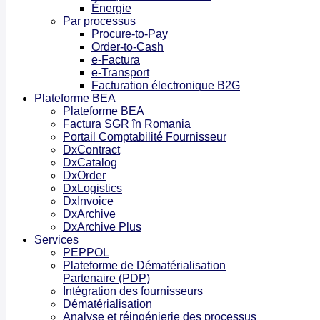
Énergie
Par processus
Procure-to-Pay
Order-to-Cash
e-Factura
e-Transport
Facturation électronique B2G
Plateforme BEA
Plateforme BEA
Factura SGR în Romania
Portail Comptabilité Fournisseur
DxContract
DxCatalog
DxOrder
DxLogistics
DxInvoice
DxArchive
DxArchive Plus
Services
PEPPOL
Plateforme de Dématérialisation
Partenaire (PDP)
Intégration des fournisseurs
Dématérialisation
Analyse et réingénierie des processus