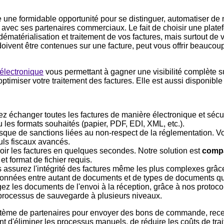
e une formidable opportunité pour se distinguer, automatiser d
 avec ses partenaires commerciaux. Le fait de choisir une plat
matérialisation et traitement de vos factures, mais surtout de vo
doivent être contenues sur une facture, peut vous offrir beaucoup
 électronique
vous permettant à gagner une visibilité complète s
optimiser votre traitement des factures. Elle est aussi disponibl
ez échanger toutes les factures de manière électronique et sécur
u les formats souhaités (papier, PDF, EDI, XML, etc.).
risque de sanctions liées au non-respect de la réglementation. 
culs fiscaux avancés.
oir les factures en quelques secondes. Notre solution est
compa
et format de fichier requis.
s assurez l'intégrité des factures même les plus complexes grâ
données entre autant de documents et de types de documents q
gez les documents de l'envoi à la réception, grâce à nos protoco
 processus de sauvegarde à plusieurs niveaux.
tème de partenaires pour envoyer des bons de commande, recev
nt d'éliminer les processus manuels, de réduire les coûts de tra