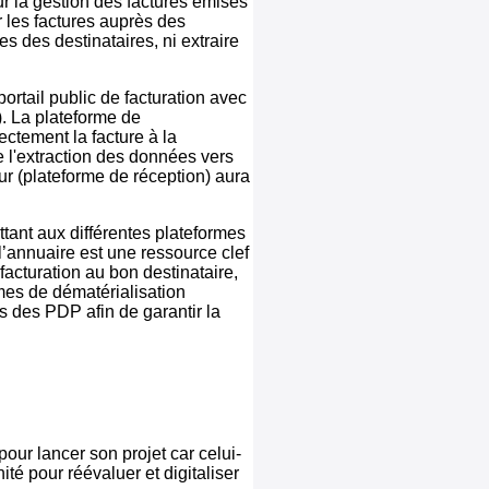
ur la gestion des factures émises
r les factures auprès des
s des destinataires, ni extraire
portail public de facturation avec
). La plateforme de
ectement la facture à la
e l'extraction des données vers
eur (plateforme de réception) aura
ttant aux différentes plateformes
l’annuaire est une ressource clef
facturation au bon destinataire,
rmes de dématérialisation
s des PDP afin de garantir la
our lancer son projet car celui-
ité pour réévaluer et digitaliser