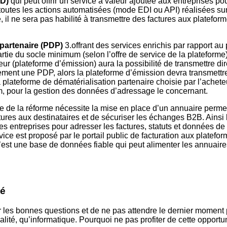
OD)
qui peut offrir un service à valeur ajoutée aux entreprises po
ur toutes les actions automatisées (mode EDI ou API) réalisées su
il ne sera pas habilité à transmettre des factures aux plateforme
 partenaire (PDP)
3.offrant des services enrichis par rapport au 
partie du socle minimum (selon l’offre de service de la plateforme
eur (plateforme d’émission) aura la possibilité de transmettre dir
lement une PDP, alors la plateforme d’émission devra transmettr
 La plateforme de dématérialisation partenaire choisie par l’achet
nom, pour la gestion des données d’adressage le concernant.
dre de la réforme nécessite la mise en place d’un annuaire perme
tures aux destinataires et de sécuriser les échanges B2B. Ainsi 
des entreprises pour adresser les factures, statuts et données de 
vice est proposé par le portail public de facturation aux platefo
C’est une base de données fiable qui peut alimenter les annuaire
té
 les bonnes questions et de ne pas attendre le dernier moment p
alité, qu’informatique. Pourquoi ne pas profiter de cette opportun