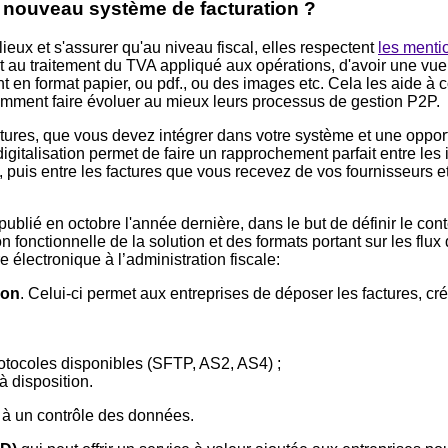
 nouveau système de facturation ?
lieux et s'assurer qu'au niveau fiscal, elles respectent
les menti
ort au traitement du TVA appliqué aux opérations, d'avoir une vu
 sont en format papier, ou pdf., ou des images etc. Cela les aide
omment faire évoluer au mieux leurs processus de gestion P2P.
actures, que vous devez intégrer dans votre système et une opport
igitalisation permet de faire un rapprochement parfait entre les
t, puis entre les factures que vous recevez de vos fournisseurs et
publié en octobre l'année dernière, dans le but de définir le conte
n fonctionnelle de la solution et des formats portant sur les flu
e électronique à l’administration fiscale:
ion
. Celui-ci permet aux entreprises de déposer les factures, cr
 protocoles disponibles (SFTP, AS2, AS4) ;
 à disposition.
de à un contrôle des données.