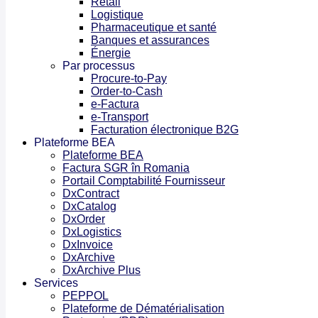
Énergie
Par processus
Procure-to-Pay
Order-to-Cash
e-Factura
e-Transport
Facturation électronique B2G
Plateforme BEA
Plateforme BEA
Factura SGR în Romania
Portail Comptabilité Fournisseur
DxContract
DxCatalog
DxOrder
DxLogistics
DxInvoice
DxArchive
DxArchive Plus
Services
PEPPOL
Plateforme de Dématérialisation
Partenaire (PDP)
Intégration des fournisseurs
Dématérialisation
Analyse et réingénierie des processus