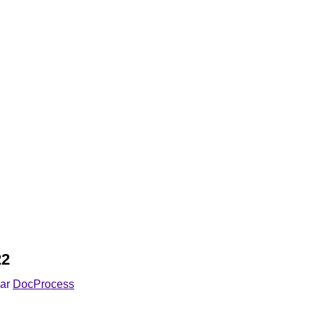
22
Par
DocProcess
e Plus