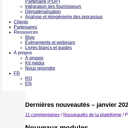
Clients
Partenaires
Ressources
Blog
Évènements et webinars
Livres blancs et guides
À propos
À propos
Kit média
Nous rejoindre
FR
RO
EN
Dernières nouveautés – janvier 20
11 commentaires
/
Nouveautés de la plateforme
/ 
Nouveaux modules
Archivez tout type de document avec DxArchiv