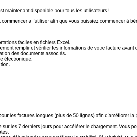
 commencer à l'utiliser afin que vous puissiez commencer à bén
ations faciles en fichiers Excel.
ent remplir et vérifier les informations de votre facture avant d
elation des documents associés.
e électronique.
tion.
r les factures longues (plus de 50 lignes) afin d'améliorer la p
ée sur les 7 derniers jours pour accélérer le chargement. Vous 
ates.
 début janvier pour améliorer la stabilité, l'évolutivité et la