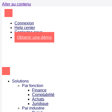
Aller au contenu
Connexion
Help center
Contactez-nous
Obtenir une démo
Solutions
Par fonction
Finance
Comptabilité
Achats
Juridique
Par industrie
Retail
Logistique
Pharmaceutique et santé
Banques et assurances