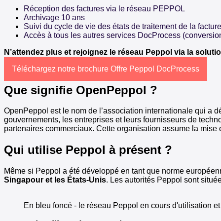
Réception des factures via le réseau PEPPOL
Archivage 10 ans
Suivi du cycle de vie des états de traitement de la factur
Accès à tous les autres services DocProcess (conversio
N’attendez plus et rejoignez le réseau Peppol via la solut
Téléchargez notr
e brochure Offre Peppol DocProcess
Que signifie OpenPeppol ?
OpenPeppol est le nom de l’association internationale qui a 
gouvernements, les entreprises et leurs fournisseurs de techn
partenaires commerciaux. Cette organisation assume la mise 
Qui utilise Peppol à présent ?
Même si Peppol a été développé en tant que norme européenne,
Singapour et les États-Unis
. Les autorités Peppol sont situé
En bleu foncé - le réseau Peppol en cours d'utilisation e