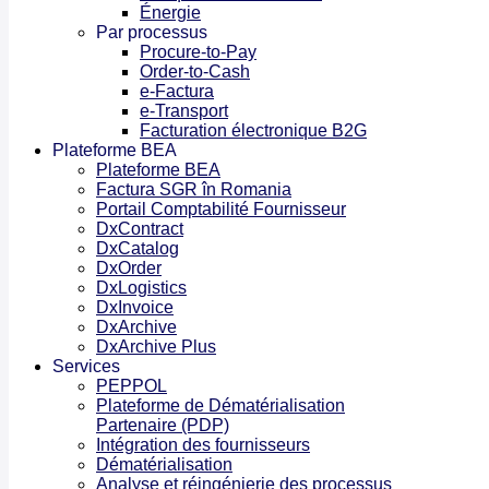
Énergie
Par processus
Procure-to-Pay
Order-to-Cash
e-Factura
e-Transport
Facturation électronique B2G
Plateforme BEA
Plateforme BEA
Factura SGR în Romania
Portail Comptabilité Fournisseur
DxContract
DxCatalog
DxOrder
DxLogistics
DxInvoice
DxArchive
DxArchive Plus
Services
PEPPOL
Plateforme de Dématérialisation
Partenaire (PDP)
Intégration des fournisseurs
Dématérialisation
Analyse et réingénierie des processus