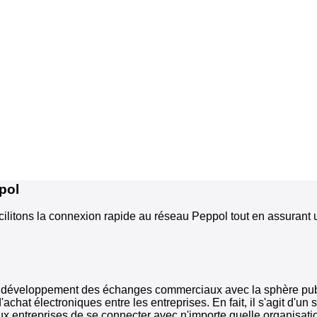
pol
acilitons la connexion rapide au réseau Peppol tout en assuran
le développement des échanges commerciaux avec la sphère pub
achat électroniques entre les entreprises. En fait, il s'agit d'un
x entreprises de se connecter avec n'importe quelle organisatio