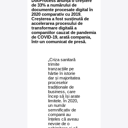
DocProcess anunță o creștere
de 33% a numărului de
documente procesate digital în
2020 comparativ cu 2019.
Creșterea a fost susținută de
accelerarea procesului de
transformare digitală a
companiilor cauzat de pandemia
de COVID-19, arată compania,
într-un comunicat de presă.
„Criza sanitară
trimite
tranzacțiile pe
hârtie în istorie
dar și majoritatea
proceselor
tradiționale de
business, care
încep să își arate
limitele. În 2020,
un număr
semnificativ de
companii au
înțeles că aveau
nevoie de o