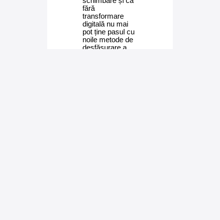
schimbare și că
fără
transformare
digitală nu mai
pot ține pasul cu
noile metode de
desfășurare a
activităților.
Avantajele
trecerii în etapa
digitală, de la
viziunea de
ansamblu
asupra
companiei în
timp real, la
costuri de
operare mai mici
și eliminarea
erorilor, sunt
confirmate de
creșterea cererii
pentru serviciile
noastre, inclusiv
în rândul
jucătorilor din
industrii noi. În
plus, prin