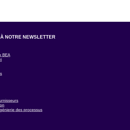
 À NOTRE NEWSLETTER
e BEA
t
g
cs
urnisseurs
ion
ngénierie des processus