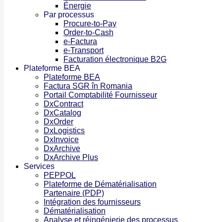
Énergie
Par processus
Procure-to-Pay
Order-to-Cash
e-Factura
e-Transport
Facturation électronique B2G
Plateforme BEA
Plateforme BEA
Factura SGR în Romania
Portail Comptabilité Fournisseur
DxContract
DxCatalog
DxOrder
DxLogistics
DxInvoice
DxArchive
DxArchive Plus
Services
PEPPOL
Plateforme de Dématérialisation
Partenaire (PDP)
Intégration des fournisseurs
Dématérialisation
Analyse et réingénierie des processus