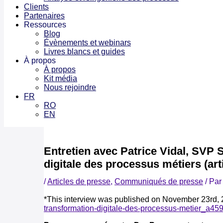
Clients
Partenaires
Ressources
Blog
Évènements et webinars
Livres blancs et guides
À propos
À propos
Kit média
Nous rejoindre
FR
RO
EN
Entretien avec Patrice Vidal, SVP 
digitale des processus métiers (art
/
Articles de presse
,
Communiqués de presse
/ Pa
*This interview was published on November 23rd, 2
transformation-digitale-des-processus-metier_a45