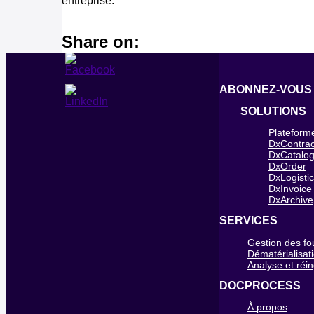
entreprise.
Share on:
ABONNEZ-VOUS
SOLUTIONS
Plateform
DxContrac
DxCatalo
DxOrder
DxLogisti
DxInvoice
DxArchive
SERVICES
Gestion des fo
Dématérialisat
Analyse et réi
DOCPROCESS
À propos