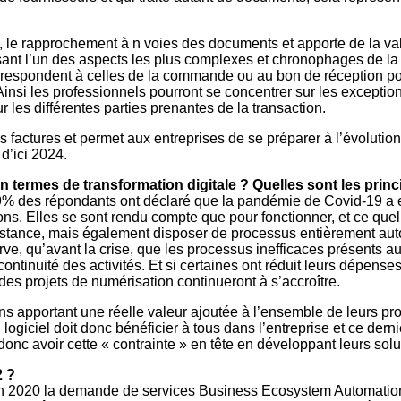
, le rapprochement à n voies des documents et apporte de la val
isant l’un des aspects les plus complexes et chronophages de la 
orrespondent à celles de la commande ou au bon de réception po
si les professionnels pourront se concentrer sur les exceptio
 les différentes parties prenantes de la transaction.
es factures et permet aux entreprises de se préparer à l’évolution
 d’ici 2024.
n termes de transformation digitale ? Quelles sont les pri
9% des répondants ont déclaré que la pandémie de Covid-19 a 
ns. Elles se sont rendu compte que pour fonctionner, et ce quel
distance, mais également disposer de processus entièrement aut
e, qu’avant la crise, que les processus inefficaces présents au
ntinuité des activités. Et si certaines ont réduit leurs dépen
des projets de numérisation continueront à s’accroître.
ns apportant une réelle valeur ajoutée à l’ensemble de leurs pr
giciel doit donc bénéficier à tous dans l’entreprise et ce derni
 donc avoir cette « contrainte » en tête en développant leurs solu
2 ?
Si en 2020 la demande de services Business Ecosystem Automati