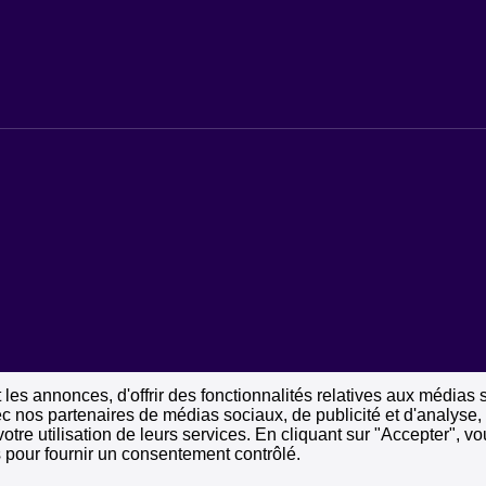
les annonces, d'offrir des fonctionnalités relatives aux médias 
vec nos partenaires de médias sociaux, de publicité et d'analyse
votre utilisation de leurs services. En cliquant sur "Accepter", 
 pour fournir un consentement contrôlé.