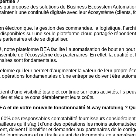
ertise ?
ais qui propose des solutions de Business Ecosystem Automation
aintenir une continuité digitale avec leur écosystème (clients, 
ion électronique, la gestion des commandes, la logistique, l’arch
s disponibles sur une seule plateforme cloud partagée réponden
artenaires et de se digitaliser.
, notre plateforme BEA facilite l’automatisation de bout en bou
nsemble de l’écosystème des partenaires. En effet, la qualité et
enaires sont fondamentales.
lateforme qui leur permet d’augmenter la valeur de leur propre é
x opérations fondamentales d’une entreprise doivent être autom
t d’une visibilité totale et continue sur leurs activités. Ils peuv
tier et réduire considérablement leurs coûts.
A et de votre nouvelle fonctionnalité N-way matching ? Que
 60% des responsables comptabilité fournisseurs considéraient
’ailleurs qu’il s’agit d’une des opérations les moins automatisée
, doivent l’identifier et demander aux partenaires de le corriger
 de fournisseurs et qui traite autant de documents, cela représe