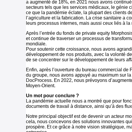
a augmenté de 18%, en 2021 nous avons continué de
secteurs tels que les services médicaux, le génie civi
ce que la pandémie éclate, la plupart des clients 
l’agriculture et la fabrication. La crise sanitaire
leurs processus internes, mais aussi ceux liés à la
Après l’entrée du fonds de private equity Morphosis
et continue de traverser un processus de transformat
mondiale.
Pour soutenir cette croissance, nous avons agrand
développement de nos produits, avec la volonté de fa
de se concentrer sur le développement de leurs aff
Enfin, après l’ouverture du bureau commercial de P
du groupe, nous avons appuyé au maximum sur la p
DocProcess. En 2022, nous prévoyons d’augmenter 
Moyen-Orient.
Un mot pour conclure ?
La pandémie actuelle nous a montré que pour foncti
documents de travail à distance, ainsi qu’à des fl
Notre principal objectif est de devenir un acteur m
cela, nous concevons des solutions innovantes qui 
prospère. Et ce grâce à notre vision stratégique, ma