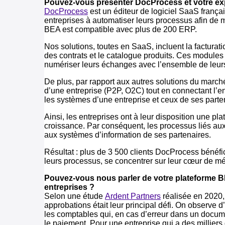
Pouvez-vous présenter DocProcess et votre exp
DocProcess
est un éditeur de logiciel SaaS franç
entreprises à automatiser leurs processus afin de m
BEA est compatible avec plus de 200 ERP.
Nos solutions, toutes en SaaS, incluent la facturat
des contrats et le catalogue produits. Ces module
numériser leurs échanges avec l’ensemble de leurs p
De plus, par rapport aux autres solutions du marché
d’une entreprise (P2P, O2C) tout en connectant l’e
les systèmes d’une entreprise et ceux de ses part
Ainsi, les entreprises ont à leur disposition une p
croissance. Par conséquent, les processus liés au
aux systèmes d’information de ses partenaires.
Résultat : plus de 3 500 clients DocProcess bénéficien
leurs processus, se concentrer sur leur cœur de mé
Pouvez-vous nous parler de votre plateforme BE
entreprises ?
Selon une étude
Ardent Partners
réalisée en 2020,
approbations était leur principal défi. On observe d
les comptables qui, en cas d’erreur dans un document
le paiement. Pour une entreprise qui a des milliers