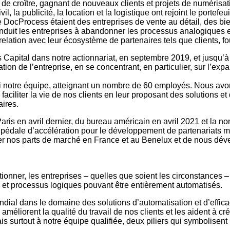
 croître, gagnant de nouveaux clients et projets de numérisat
l, la publicité, la location et la logistique ont rejoint le portefeu
de DocProcess étaient des entreprises de vente au détail, des 
 a conduit les entreprises à abandonner les processus analogique
 relation avec leur écosystème de partenaires tels que clients, f
 Capital dans notre actionnariat, en septembre 2019, et jusqu’à 
ion de l’entreprise, en se concentrant, en particulier, sur l’exp
i notre équipe, atteignant un nombre de 60 employés. Nous avo
ciliter la vie de nos clients en leur proposant des solutions et
aires.
aris en avril dernier, du bureau américain en avril 2021 et la 
édale d’accélération pour le développement de partenariats m
nos parts de marché en France et au Benelux et de nous déve
onner, les entreprises – quelles que soient les circonstances – 
ux et processus logiques pouvant être entièrement automatisés.
ondial dans le domaine des solutions d’automatisation et d’effic
améliorent la qualité du travail de nos clients et les aident à 
is surtout à notre équipe qualifiée, deux piliers qui symbolisent