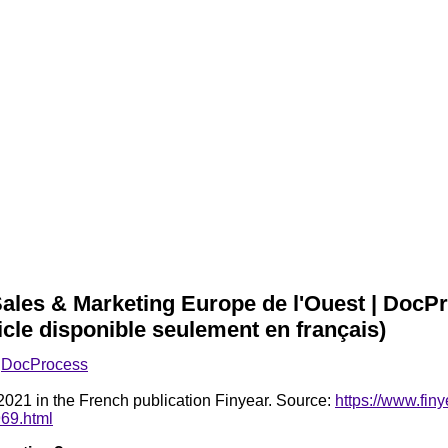
Sales & Marketing Europe de l'Ouest | DocP
icle disponible seulement en français)
r
DocProcess
021 in the French publication Finyear. Source:
https://www.fin
969.html