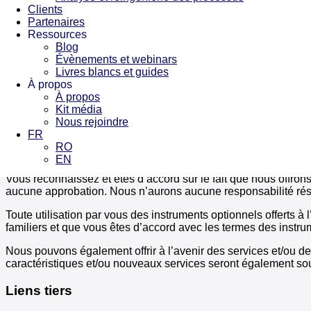
Clients
S’il existe des sections du site où les utilisateurs peuvent i
Partenaires
par des droits de propriété intellectuelle, la responsabilité de
Ressources
Blog
En accédant au site et en utilisant les services fournis, l’utili
Évènements et webinars
dénommé « contenu »), qu’elles aient été affichées ou transmi
Livres blancs et guides
informations, textes, documents publiés / téléchargés / transm
À propos
droit d’auteur défini et protégé par la loi. Les titulaires de site
À propos
d’auteur.
Kit média
Nous rejoindre
Instruments de tiers
FR
RO
Il nous est possible de vous offrir accès à des instruments de
EN
Vous reconnaissez et êtes d’accord sur le fait que nous offrons
aucune approbation. Nous n’aurons aucune responsabilité résult
Toute utilisation par vous des instruments optionnels offerts à 
familiers et que vous êtes d’accord avec les termes des instrume
Nous pouvons également offrir à l’avenir des services et/ou de
caractéristiques et/ou nouveaux services seront également so
Liens tiers