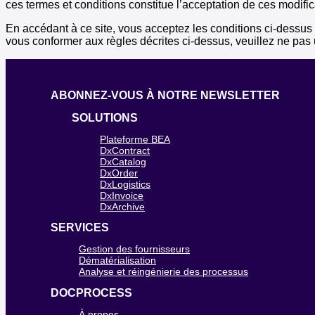
ces termes et conditions constitue l’acceptation de ces modific
En accédant à ce site, vous acceptez les conditions ci-dessus et 
vous conformer aux règles décrites ci-dessus, veuillez ne pas u
ABONNEZ-VOUS À NOTRE NEWSLETTER
SOLUTIONS
Plateforme BEA
DxContract
DxCatalog
DxOrder
DxLogistics
DxInvoice
DxArchive
SERVICES
Gestion des fournisseurs
Dématérialisation
Analyse et réingénierie des processus
DOCPROCESS
À propos