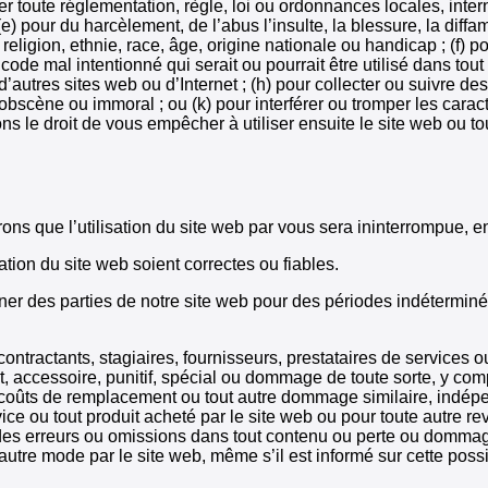
oler toute réglementation, règle, loi ou ordonnances locales, inter
 (e) pour du harcèlement, de l’abus l’insulte, la blessure, la diffam
 religion, ethnie, race, âge, origine nationale ou handicap ; (f)
ode mal intentionné qui serait ou pourrait être utilisé dans tout 
’autres sites web ou d’Internet ; (h) pour collecter ou suivre de
ut obscène ou immoral ; ou (k) pour interférer ou tromper les cara
s le droit de vous empêcher à utiliser ensuite le site web ou tout 
 que l’utilisation du site web par vous sera ininterrompue, en 
ation du site web soient correctes ou fiables.
ner des parties de notre site web pour des périodes indétermin
contractants, stagiaires, fournisseurs, prestataires de services
, accessoire, punitif, spécial ou dommage de toute sorte, y compr
coûts de remplacement ou tout autre dommage similaire, indépen
ervice ou tout produit acheté par le site web ou pour toute autre re
à des erreurs ou omissions dans tout contenu ou perte ou dommage
utre mode par le site web, même s’il est informé sur cette possib