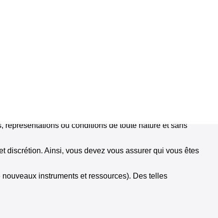
des images ou d’autres éléments susceptibles d’être protégés
s, fichiers, etc. qu’il télécharge sur le site (ci-après
. En conséquence, l’utilisateur est seul responsable des
e du respect du droit d’auteur avec le contenu, tout comme le
, l’intégrité et la qualité du contenu ou de la protection du droit
avons aucun contrôle.
s, représentations ou conditions de toute nature et sans
 et discrétion. Ainsi, vous devez vous assurer qui vous êtes
e nouveaux instruments et ressources). Des telles