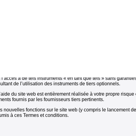
nsérer des commentaires et exprimer des opinions personnelles, 
 leur contenu est exclusive aux utilisateurs concernés.
sateur accepte que toutes les informations, données, textes, message
ses publiquement ou individuellement, sont de sa responsabilité
is par le biais du compte, et en même temps est seul responsabl
 n’effectuent pas de contrôle et ne garantissent donc pas la réalité
 tierces parties que nous ne suivons pas et sur lesquels nous n’
 l’accès à de tels instruments « en tant que tels » sans garantie
ant de l’utilisation des instruments de tiers optionnels.
l’aide du site web est entièrement réalisée à votre propre risque
nts fournis par les fournisseurs tiers pertinents.
s nouvelles fonctions sur le site web (y compris le lancement d
umis à ces Termes et conditions.